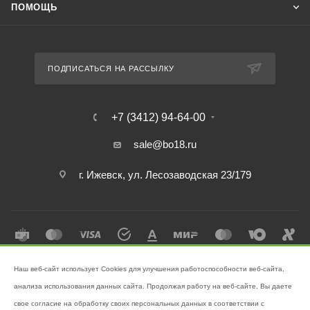
ПОМОЩЬ
ПОДПИСАТЬСЯ НА РАССЫЛКУ
+7 (3412) 94-64-00
sale@bo18.ru
г. Ижевск, ул. Лесозаводская 23/179
Наш веб-сайт использует Cookies для улучшения работоспособности веб-сайта,
2026 © Интернет-магазин "Бэк-офис" - Ваш надёжный помощник в
анализа использования данных сайта. Продолжая работу на веб-сайте, Вы даете
поддержании чистоты!
свое согласие на обработку своих персональных данных в соответствии с