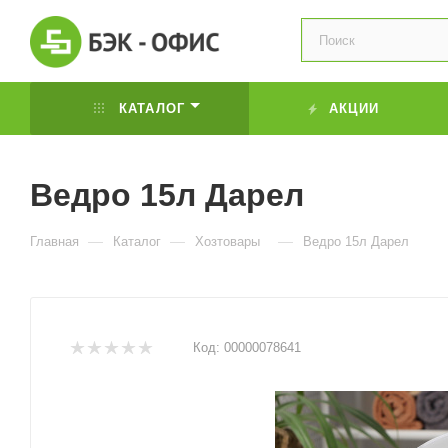
КАТАЛОГ
АКЦИИ
Ведро 15л Дарел
—
—
—
Главная
Каталог
Хозтовары
Ведро 15л Дарел
Код:
00000078641