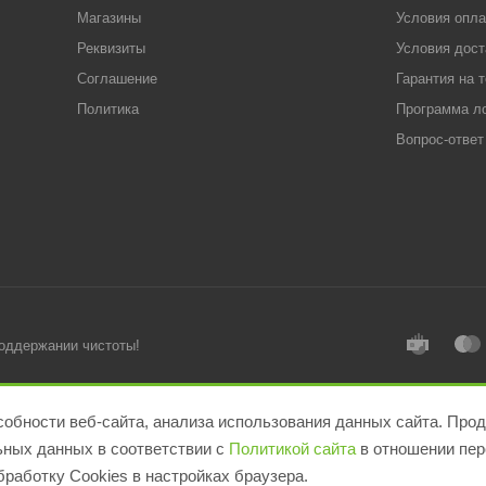
Магазины
Условия опл
Реквизиты
Условия дост
Соглашение
Гарантия на 
Политика
Программа л
Вопрос-ответ
поддержании чистоты!
обности веб-сайта, анализа использования данных сайта. Прод
льных данных в соответствии с
Политикой сайта
в отношении пер
работку Cookies в настройках браузера.