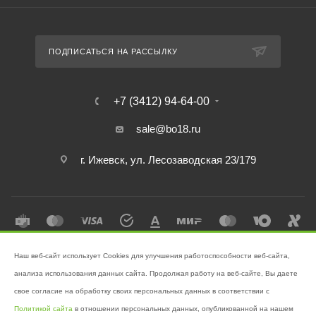
ПОДПИСАТЬСЯ НА РАССЫЛКУ
+7 (3412) 94-64-00
sale@bo18.ru
г. Ижевск, ул. Лесозаводская 23/179
Наш веб-сайт использует Cookies для улучшения работоспособности веб-сайта,
2026 © Интернет-магазин "Бэк-офис" - Ваш надёжный помощник в
анализа использования данных сайта. Продолжая работу на веб-сайте, Вы даете
поддержании чистоты!
свое согласие на обработку своих персональных данных в соответствии с
Разработано в
Victory
Политикой сайта
в отношении персональных данных, опубликованной на нашем