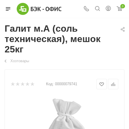
0
Галит м.А (соль
техническая), мешок
25кг
Хозтовары
Код:
00000079741