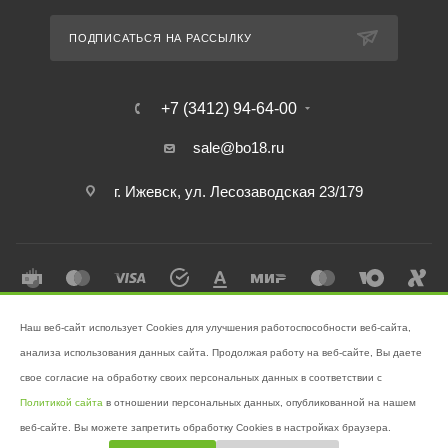
ПОДПИСАТЬСЯ НА РАССЫЛКУ
+7 (3412) 94-64-00
sale@bo18.ru
г. Ижевск, ул. Лесозаводская 23/179
Наш веб-сайт использует Cookies для улучшения работоспособности веб-сайта,
2026 © Интернет-магазин "Бэк-офис" - Ваш надёжный помощник в
анализа использования данных сайта. Продолжая работу на веб-сайте, Вы даете
поддержании чистоты!
свое согласие на обработку своих персональных данных в соответствии с
Разработано в
Victory
Политикой сайта
в отношении персональных данных, опубликованной на нашем
веб-сайте. Вы можете запретить обработку Cookies в настройках браузера.