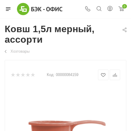
0
Ковш 1,5л мерный,
ассорти
Хозтовары
Код:
00000084159