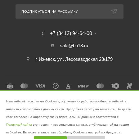
ПОДПИСАТЬСЯ НА РАССЫЛКУ
+7 (3412) 94-64-00
sale@bo18.ru
г. Ижевск, ул. Лесозаводская 23/179
Наш веб-сайт использует Cookies для улучшения работоспособности веб-сайта,
2026 © Интернет-магазин "Бэк-офис" - Ваш надёжный помощник в
анализа использования данных сайта. Продолжая работу на веб-сайте, Вы даете
поддержании чистоты!
свое согласие на обработку своих персональных данных в соответствии с
Разработано в
Victory
Политикой сайта
в отношении персональных данных, опубликованной на нашем
веб-сайте. Вы можете запретить обработку Cookies в настройках браузера.