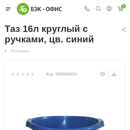
0
Таз 16л круглый с
ручками, цв. синий
Хозтовары
Код:
00000084591