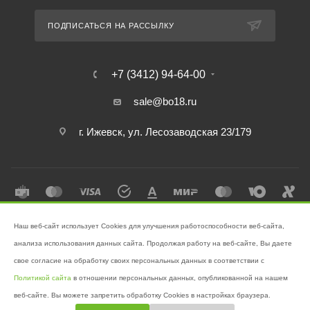
ПОДПИСАТЬСЯ НА РАССЫЛКУ
+7 (3412) 94-64-00
sale@bo18.ru
г. Ижевск, ул. Лесозаводская 23/179
Наш веб-сайт использует Cookies для улучшения работоспособности веб-сайта,
2026 © Интернет-магазин "Бэк-офис" - Ваш надёжный помощник в
анализа использования данных сайта. Продолжая работу на веб-сайте, Вы даете
поддержании чистоты!
свое согласие на обработку своих персональных данных в соответствии с
Разработано в
Victory
Политикой сайта
в отношении персональных данных, опубликованной на нашем
веб-сайте. Вы можете запретить обработку Cookies в настройках браузера.