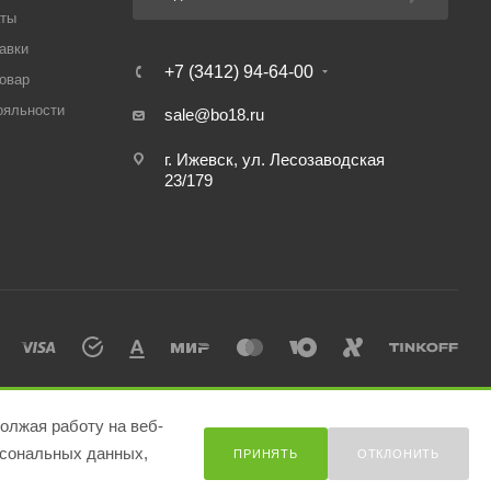
аты
авки
+7 (3412) 94-64-00
товар
ояльности
sale@bo18.ru
г. Ижевск, ул. Лесозаводская
23/179
олжая работу на веб-
сональных данных,
ПРИНЯТЬ
ОТКЛОНИТЬ