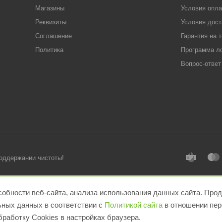
Магазины
Условия опл
Реквизиты
Условия дост
Соглашение
Гарантия на 
Политика
Программа л
Вопрос-ответ
поддержании чистоты!
обности веб-сайта, анализа использования данных сайта. Прод
льных данных в соответствии с
Политикой сайта
в отношении пер
работку Cookies в настройках браузера.