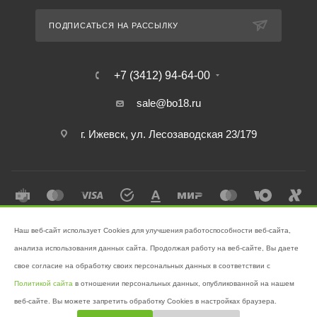
ПОДПИСАТЬСЯ НА РАССЫЛКУ
+7 (3412) 94-64-00
sale@bo18.ru
г. Ижевск, ул. Лесозаводская 23/179
Наш веб-сайт использует Cookies для улучшения работоспособности веб-сайта,
2026 © Интернет-магазин "Бэк-офис" - Ваш надёжный помощник в
анализа использования данных сайта. Продолжая работу на веб-сайте, Вы даете
поддержании чистоты!
свое согласие на обработку своих персональных данных в соответствии с
Разработано в
Victory
Политикой сайта
в отношении персональных данных, опубликованной на нашем
веб-сайте. Вы можете запретить обработку Cookies в настройках браузера.