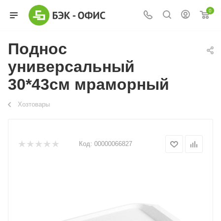
0
Поднос
универсальный
30*43см мраморный
Хозтовары
Код:
00000066827