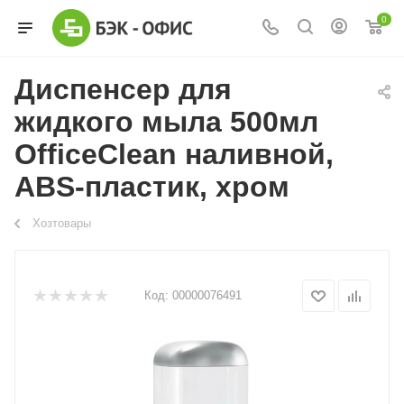
0
Диспенсер для
жидкого мыла 500мл
OfficeClean наливной,
ABS-пластик, хром
Хозтовары
Код:
00000076491