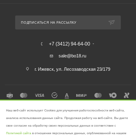
ПОДПИСАТЬСЯ НА РАССЫЛКУ
+7 (3412) 94-64-00
sale@bo18.ru
г. Ижевск, ул. Лесозаводская 23/179
Наш веб-сайт использует Cookies для улучшения работоспособности веб-сайта,
2026 © Интернет-магазин "Бэк-офис" - Ваш надёжный помощник в
анализа использования данных сайта. Продолжая работу на веб-сайте, Вы даете
поддержании чистоты!
свое согласие на обработку своих персональных данных в соответствии с
Разработано в
Victory
Политикой сайта
в отношении персональных данных, опубликованной на нашем