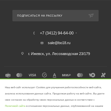
ПОДПИСАТЬСЯ НА РАССЫЛКУ
+7 (3412) 94-64-00
sale@bo18.ru
г. Ижевск, ул. Лесозаводская 23/179
Наш веб-сайт использует Cookies для улучшения работоспособности веб-сайта,
2026 © Интернет-магазин "Бэк-офис" - Ваш надёжный помощник в
анализа использования данных сайта. Продолжая работу на веб-сайте, Вы даете
поддержании чистоты!
свое согласие на обработку своих персональных данных в соответствии с
Разработано в
Victory
Политикой сайта
в отношении персональных данных, опубликованной на нашем