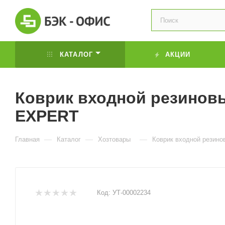
КАТАЛОГ
АКЦИИ
Коврик входной резинов
EXPERT
—
—
—
Главная
Каталог
Хозтовары
Коврик входной резин
Код:
УТ-00002234