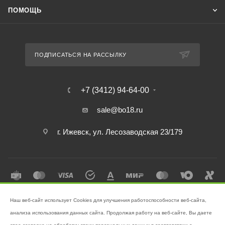
ПОМОЩЬ
ПОДПИСАТЬСЯ НА РАССЫЛКУ
+7 (3412) 94-64-00
sale@bo18.ru
г. Ижевск, ул. Лесозаводская 23/179
Наш веб-сайт использует Cookies для улучшения работоспособности веб-сайта,
2026 © Интернет-магазин "Бэк-офис" - Ваш надёжный помощник в
анализа использования данных сайта. Продолжая работу на веб-сайте, Вы даете
поддержании чистоты!