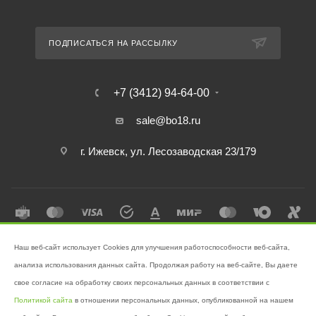
ПОДПИСАТЬСЯ НА РАССЫЛКУ
+7 (3412) 94-64-00
sale@bo18.ru
г. Ижевск, ул. Лесозаводская 23/179
Наш веб-сайт использует Cookies для улучшения работоспособности веб-сайта,
2026 © Интернет-магазин "Бэк-офис" - Ваш надёжный помощник в
анализа использования данных сайта. Продолжая работу на веб-сайте, Вы даете
поддержании чистоты!
свое согласие на обработку своих персональных данных в соответствии с
Разработано в
Victory
Политикой сайта
в отношении персональных данных, опубликованной на нашем