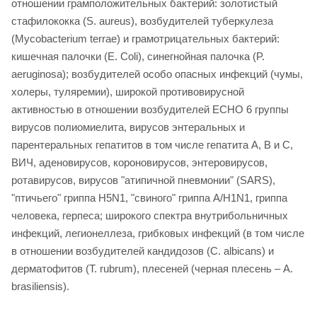
отношении грамположительных бактерий: золотистый
стафилококка (S. aureus), возбудителей туберкулеза
(Mycobacterium terrae) и грамотрицательных бактерий:
кишечная палочки (E. Coli), синегнойная палочка (P.
aeruginosa); возбудителей особо опасных инфекций (чумы,
холеры, туляремии), широкой противовирусной
активностью в отношении возбудителей ECHO 6 группы
вирусов полиомиелита, вирусов энтеральных и
парентеральных гепатитов в том числе гепатита А, В и С,
ВИЧ, аденовирусов, короновирусов, энтеровирусов,
ротавирусов, вирусов "атипичной пневмонии" (SARS),
"птичьего" гриппа H5N1, "свиного" гриппа A/H1N1, гриппа
человека, герпеса; широкого спектра внутрибольничных
инфекций, легионеллеза, грибковых инфекций (в том числе
в отношении возбудителей кандидозов (C. albicans) и
дерматофитов (T. rubrum), плесеней (черная плесень – A.
brasiliensis).