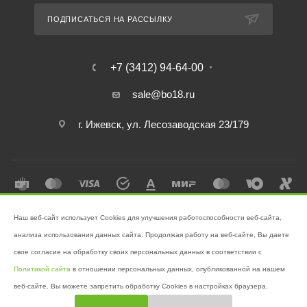
ПОДПИСАТЬСЯ НА РАССЫЛКУ
+7 (3412) 94-64-00
sale@bo18.ru
г. Ижевск, ул. Лесозаводская 23/179
Наш веб-сайт использует Cookies для улучшения работоспособности веб-сайта,
2026 © Интернет-магазин "Бэк-офис" - Ваш надёжный помощник в
анализа использования данных сайта. Продолжая работу на веб-сайте, Вы даете
поддержании чистоты!
свое согласие на обработку своих персональных данных в соответствии с
Разработано в
Victory
Политикой сайта
в отношении персональных данных, опубликованной на нашем
веб-сайте. Вы можете запретить обработку Cookies в настройках браузера.