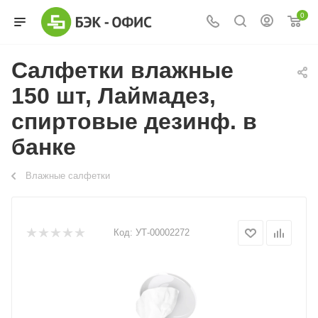
0
Салфетки влажные
150 шт, Лаймадез,
спиртовые дезинф. в
банке
Влажные салфетки
Код:
УТ-00002272