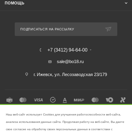
ПОМОЩЬ
ПОДПИСАТЬСЯ НА РАССЫЛКУ
+7 (3412) 94-64-00
sale@bo18.ru
г. Ижевск, ул. Лесозаводская 23/179
Наш веб-сайт использует Cookies для улучшения работоспособности веб-сайта,
2026 © Интернет-магазин "Бэк-офис" - Ваш надёжный помощник в
анализа использования данных сайта. Продолжая работу на веб-сайте, Вы даете
поддержании чистоты!
свое согласие на обработку своих персональных данных в соответствии с