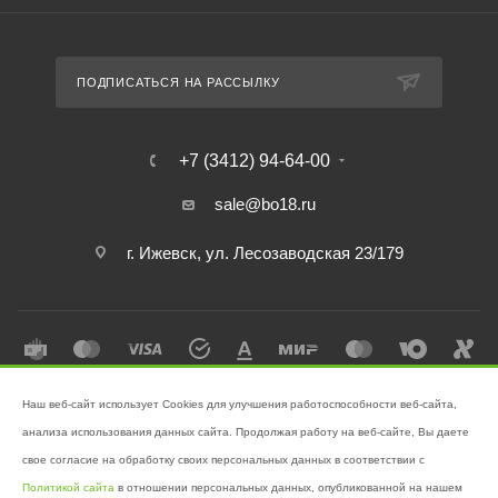
ПОДПИСАТЬСЯ НА РАССЫЛКУ
+7 (3412) 94-64-00
sale@bo18.ru
г. Ижевск, ул. Лесозаводская 23/179
Наш веб-сайт использует Cookies для улучшения работоспособности веб-сайта,
2026 © Интернет-магазин "Бэк-офис" - Ваш надёжный помощник в
анализа использования данных сайта. Продолжая работу на веб-сайте, Вы даете
поддержании чистоты!
свое согласие на обработку своих персональных данных в соответствии с
Разработано в
Victory
Политикой сайта
в отношении персональных данных, опубликованной на нашем