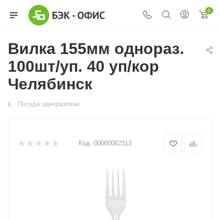
0
Вилка 155мм однораз.
100шт/уп. 40 уп/кор
Челябинск
Посуда одноразовая
Код:
00000082313