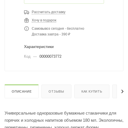
Рассчитать доставку
Хочу в подарок
Самовывоз сегодня - бесплатно
Доставка завтра - 390 ₽
Характеристики
Код
—
00000073772
ОПИСАНИЕ
ОТЗЫВЫ
КАК КУПИТЬ
ОПЛ
Универсальные одноразовые бумажные стаканчики для
горячих и холодных напитков объемом 180 мл. Экологичны,
герметичны, гигиеничны, хорошо держат форму.