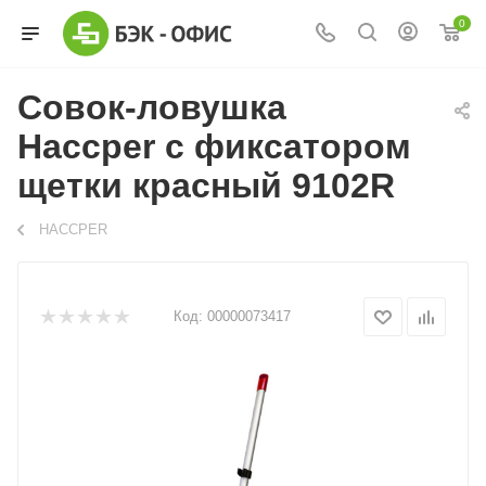
0
Совок-ловушка
Haccper с фиксатором
щетки красный 9102R
HACCPER
Код:
00000073417