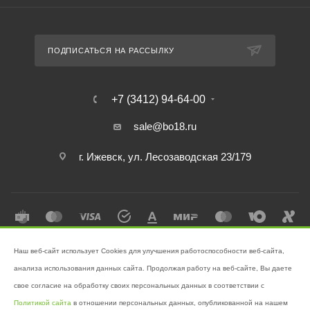
ПОДПИСАТЬСЯ НА РАССЫЛКУ
+7 (3412) 94-64-00
sale@bo18.ru
г. Ижевск, ул. Лесозаводская 23/179
Наш веб-сайт использует Cookies для улучшения работоспособности веб-сайта,
2026 © Интернет-магазин "Бэк-офис" - Ваш надёжный помощник в
анализа использования данных сайта. Продолжая работу на веб-сайте, Вы даете
поддержании чистоты!
свое согласие на обработку своих персональных данных в соответствии с
Разработано в
Victory
Политикой сайта
в отношении персональных данных, опубликованной на нашем