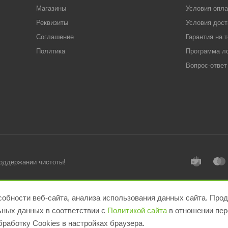
Магазины
Условия опл
Реквизиты
Условия дост
Соглашение
Гарантия на 
Политика
Программа л
Вопрос-ответ
поддержании чистоты!
обности веб-сайта, анализа использования данных сайта. Прод
льных данных в соответствии с
Политикой сайта
в отношении пер
работку Cookies в настройках браузера.