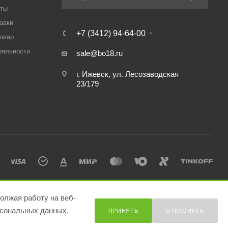
аты
авки
+7 (3412) 94-64-00
товар
ояльности
sale@bo18.ru
г. Ижевск, ул. Лесозаводская
23/179
олжая работу на веб-
сональных данных,
ПРИНЯТЬ
ОТКЛОНИТЬ