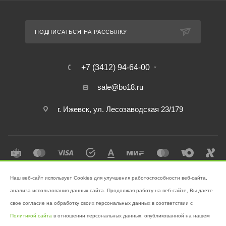
ПОДПИСАТЬСЯ НА РАССЫЛКУ
+7 (3412) 94-64-00
sale@bo18.ru
г. Ижевск, ул. Лесозаводская 23/179
Наш веб-сайт использует Cookies для улучшения работоспособности веб-сайта,
2026 © Интернет-магазин "Бэк-офис" - Ваш надёжный помощник в
анализа использования данных сайта. Продолжая работу на веб-сайте, Вы даете
поддержании чистоты!
свое согласие на обработку своих персональных данных в соответствии с
Разработано в
Victory
Политикой сайта
в отношении персональных данных, опубликованной на нашем