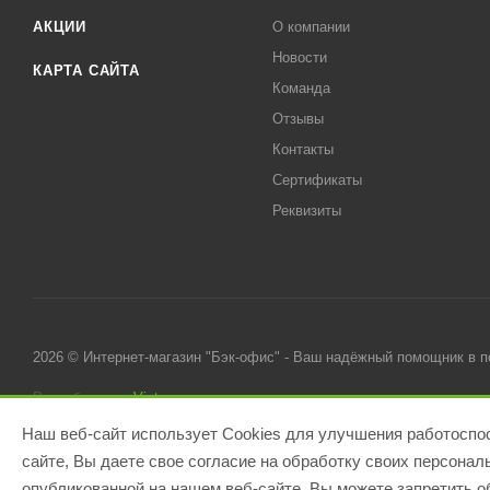
АКЦИИ
О компании
Новости
КАРТА САЙТА
Команда
Отзывы
Контакты
Сертификаты
Реквизиты
2026 © Интернет-магазин "Бэк-офис" - Ваш надёжный помощник в 
Разработано в
Victory
Наш веб-сайт использует Cookies для улучшения работоспос
сайте, Вы даете свое согласие на обработку своих персона
опубликованной на нашем веб-сайте. Вы можете запретить об