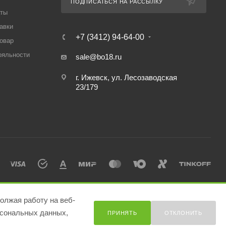
ПОДПИСАТЬСЯ НА РАССЫЛКУ
аты
авки
+7 (3412) 94-64-00
товар
ояльности
sale@bo18.ru
г. Ижевск, ул. Лесозаводская
23/179
олжая работу на веб-
сональных данных,
ПРИНЯТЬ
ОТКЛОНИТЬ