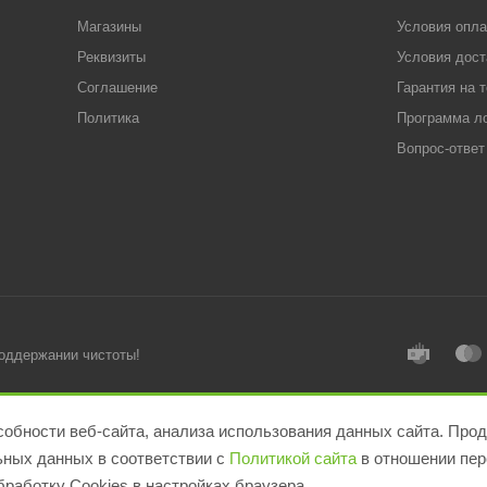
Магазины
Условия опл
Реквизиты
Условия дост
Соглашение
Гарантия на 
Политика
Программа л
Вопрос-ответ
поддержании чистоты!
обности веб-сайта, анализа использования данных сайта. Прод
льных данных в соответствии с
Политикой сайта
в отношении пер
работку Cookies в настройках браузера.