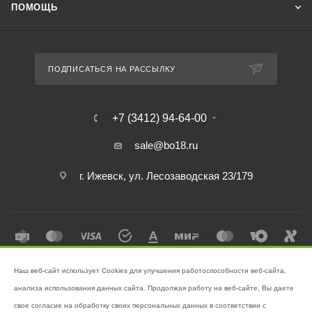
ПОМОЩЬ
ПОДПИСАТЬСЯ НА РАССЫЛКУ
+7 (3412) 94-64-00
sale@bo18.ru
г. Ижевск, ул. Лесозаводская 23/179
Наш веб-сайт использует Cookies для улучшения работоспособности веб-сайта,
2026 © Интернет-магазин "Бэк-офис" - Ваш надёжный помощник в
анализа использования данных сайта. Продолжая работу на веб-сайте, Вы даете
поддержании чистоты!
свое согласие на обработку своих персональных данных в соответствии с