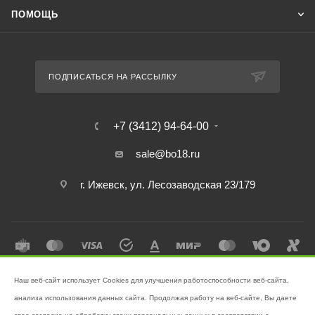
ПОМОЩЬ
ПОДПИСАТЬСЯ НА РАССЫЛКУ
+7 (3412) 94-64-00
sale@bo18.ru
г. Ижевск, ул. Лесозаводская 23/179
Наш веб-сайт использует Cookies для улучшения работоспособности веб-сайта,
2026 © Интернет-магазин "Бэк-офис" - Ваш надёжный помощник в
анализа использования данных сайта. Продолжая работу на веб-сайте, Вы даете
поддержании чистоты!