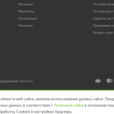
Магазины
Условия опл
Реквизиты
Условия дост
Соглашение
Гарантия на 
Политика
Программа л
Вопрос-ответ
поддержании чистоты!
обности веб-сайта, анализа использования данных сайта. Прод
льных данных в соответствии с
Политикой сайта
в отношении пер
работку Cookies в настройках браузера.