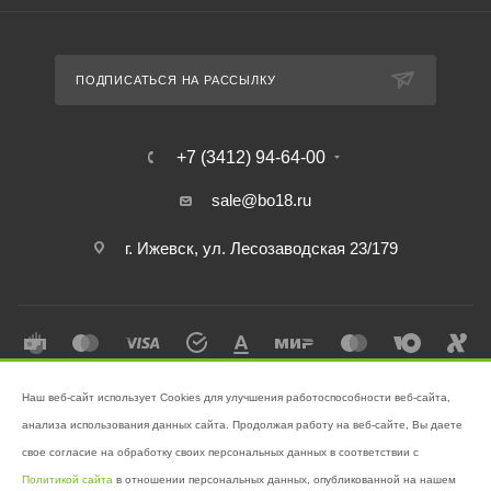
ПОДПИСАТЬСЯ НА РАССЫЛКУ
+7 (3412) 94-64-00
sale@bo18.ru
г. Ижевск, ул. Лесозаводская 23/179
Наш веб-сайт использует Cookies для улучшения работоспособности веб-сайта,
2026 © Интернет-магазин "Бэк-офис" - Ваш надёжный помощник в
анализа использования данных сайта. Продолжая работу на веб-сайте, Вы даете
поддержании чистоты!
свое согласие на обработку своих персональных данных в соответствии с
Разработано в
Victory
Политикой сайта
в отношении персональных данных, опубликованной на нашем