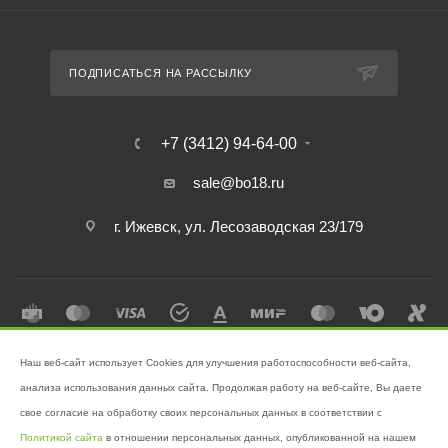
ПОДПИСАТЬСЯ НА РАССЫЛКУ
+7 (3412) 94-64-00
sale@bo18.ru
г. Ижевск, ул. Лесозаводская 23/179
Наш веб-сайт использует Cookies для улучшения работоспособности веб-сайта,
2026 © Интернет-магазин "Бэк-офис" - Ваш надёжный помощник в
анализа использования данных сайта. Продолжая работу на веб-сайте, Вы даете
поддержании чистоты!
свое согласие на обработку своих персональных данных в соответствии с
Разработано в
Victory
Политикой сайта
в отношении персональных данных, опубликованной на нашем