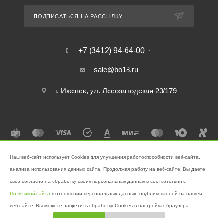
ПОДПИСАТЬСЯ НА РАССЫЛКУ
+7 (3412) 94-64-00
sale@bo18.ru
г. Ижевск, ул. Лесозаводская 23/179
Наш веб-сайт использует Cookies для улучшения работоспособности веб-сайта,
2026 © Интернет-магазин "Бэк-офис" - Ваш надёжный помощник в
анализа использования данных сайта. Продолжая работу на веб-сайте, Вы даете
поддержании чистоты!
свое согласие на обработку своих персональных данных в соответствии с
Разработано в
Victory
Политикой сайта
в отношении персональных данных, опубликованной на нашем
веб-сайте. Вы можете запретить обработку Cookies в настройках браузера.