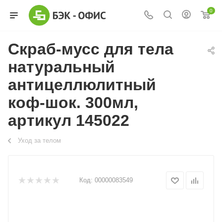
0
Скраб-мусс для тела
натуральный
антицеллюлитный
коф-шок. 300мл,
артикул 145022
Уход за телом
Код:
00000083549