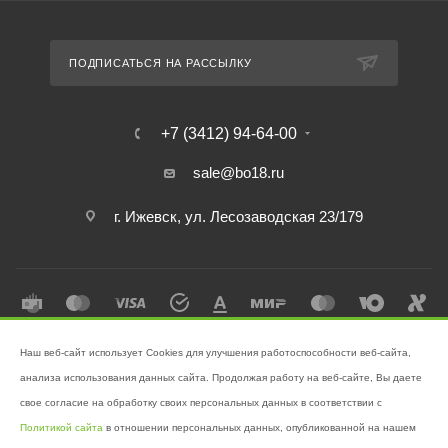
ПОДПИСАТЬСЯ НА РАССЫЛКУ
+7 (3412) 94-64-00
sale@bo18.ru
г. Ижевск, ул. Лесозаводская 23/179
Наш веб-сайт использует Cookies для улучшения работоспособности веб-сайта,
2026 © Интернет-магазин "Бэк-офис" - Ваш надёжный помощник в
анализа использования данных сайта. Продолжая работу на веб-сайте, Вы даете
поддержании чистоты!
свое согласие на обработку своих персональных данных в соответствии с
Разработано в
Victory
Политикой сайта
в отношении персональных данных, опубликованной на нашем