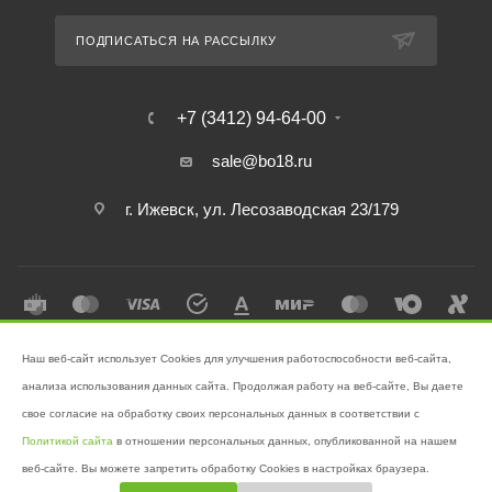
ПОДПИСАТЬСЯ НА РАССЫЛКУ
+7 (3412) 94-64-00
sale@bo18.ru
г. Ижевск, ул. Лесозаводская 23/179
Наш веб-сайт использует Cookies для улучшения работоспособности веб-сайта,
2026 © Интернет-магазин "Бэк-офис" - Ваш надёжный помощник в
анализа использования данных сайта. Продолжая работу на веб-сайте, Вы даете
поддержании чистоты!
свое согласие на обработку своих персональных данных в соответствии с
Разработано в
Victory
Политикой сайта
в отношении персональных данных, опубликованной на нашем
веб-сайте. Вы можете запретить обработку Cookies в настройках браузера.