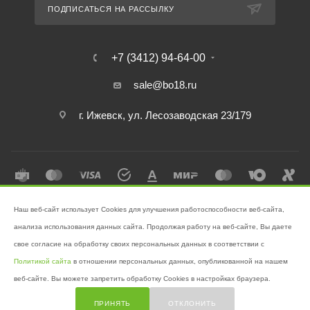
ПОДПИСАТЬСЯ НА РАССЫЛКУ
+7 (3412) 94-64-00
sale@bo18.ru
г. Ижевск, ул. Лесозаводская 23/179
Наш веб-сайт использует Cookies для улучшения работоспособности веб-сайта,
2026 © Интернет-магазин "Бэк-офис" - Ваш надёжный помощник в
анализа использования данных сайта. Продолжая работу на веб-сайте, Вы даете
поддержании чистоты!
свое согласие на обработку своих персональных данных в соответствии с
Разработано в
Victory
Политикой сайта
в отношении персональных данных, опубликованной на нашем
веб-сайте. Вы можете запретить обработку Cookies в настройках браузера.
ПРИНЯТЬ
ОТКЛОНИТЬ