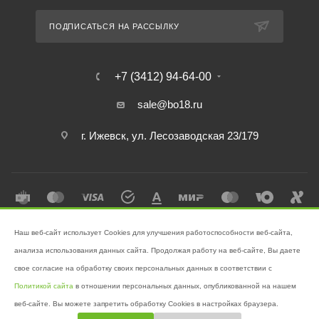
ПОДПИСАТЬСЯ НА РАССЫЛКУ
+7 (3412) 94-64-00
sale@bo18.ru
г. Ижевск, ул. Лесозаводская 23/179
Наш веб-сайт использует Cookies для улучшения работоспособности веб-сайта,
2026 © Интернет-магазин "Бэк-офис" - Ваш надёжный помощник в
анализа использования данных сайта. Продолжая работу на веб-сайте, Вы даете
поддержании чистоты!
свое согласие на обработку своих персональных данных в соответствии с
Разработано в
Victory
Политикой сайта
в отношении персональных данных, опубликованной на нашем
веб-сайте. Вы можете запретить обработку Cookies в настройках браузера.