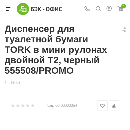
0
Диспенсер для
туалетной бумаги
TORK в мини рулонах
двойной Т2, черный
555508/PROMO
Tellus
Код:
00-00000054