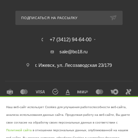
ПОДПИСАТЬСЯ НА РАССЫЛКУ
+7 (3412) 94-64-00
sale@bo18.ru
г. Ижевск, ул. Лесозаводская 23/179
Наш веб-сайт использует Cookies для улучшения работоспособности веб-сайта,
2026 © Интернет-магазин "Бэк-офис" - Ваш надёжный помощник в
анализа использования данных сайта. Продолжая работу на веб-сайте, Вы даете
поддержании чистоты!
свое согласие на обработку своих персональных данных в соответствии с
Разработано в
Victory
Политикой сайта
в отношении персональных данных, опубликованной на нашем
веб-сайте. Вы можете запретить обработку Cookies в настройках браузера.