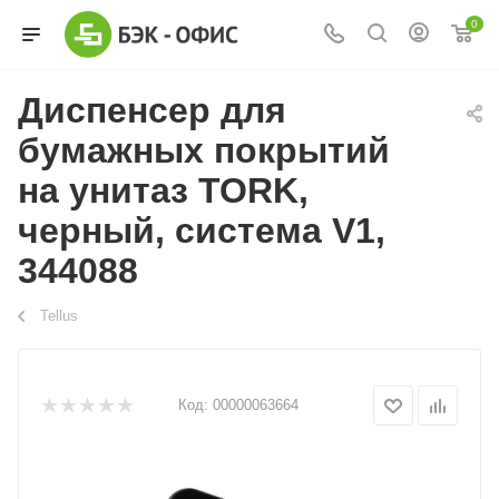
0
Диспенсер для
бумажных покрытий
на унитаз TORK,
черный, система V1,
344088
Tellus
Код:
00000063664