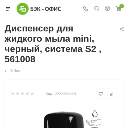
0
Диспенсер для
жидкого мыла mini,
черный, система S2 ,
561008
Tellus
Код:
00000035997