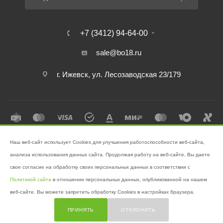
+7 (3412) 94-64-00
sale@bo18.ru
г. Ижевск, ул. Лесозаводская 23/179
Наш веб-сайт использует Cookies для улучшения работоспособности веб-сайта,
2026 © Интернет-магазин "Бэк-офис" - Ваш надёжный помощник в
анализа использования данных сайта. Продолжая работу на веб-сайте, Вы даете
поддержании чистоты!
свое согласие на обработку своих персональных данных в соответствии с
Разработано в
Victory
Политикой сайта
в отношении персональных данных, опубликованной на нашем
веб-сайте. Вы можете запретить обработку Cookies в настройках браузера.
ПРИНЯТЬ
ОТКЛОНИТЬ