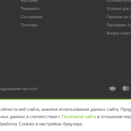
Магазины
Условия опл
Реквизиты
Условия дост
Соглашение
Гарантия на 
Политика
Программа л
Вопрос-ответ
поддержании чистоты!
обности веб-сайта, анализа использования данных сайта. Прод
льных данных в соответствии с
Политикой сайта
в отношении пер
работку Cookies в настройках браузера.