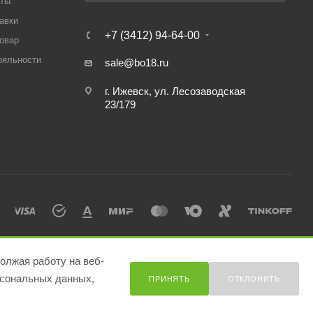
аты
авки
+7 (3412) 94-64-00
товар
ояльности
sale@bo18.ru
г. Ижевск, ул. Лесозаводская
23/179
олжая работу на веб-
сональных данных,
ПРИНЯТЬ
ОТКЛОНИТЬ