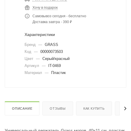
Хочу в подарок
Самовывоз сегодня - бесплатно
Доставка завтра - 390 ₽
Характеристики
Бренд
—
GRASS
Код
—
00000073503
Цвет
—
Серый/красный
Артикул
—
IT-0469
Материал
—
Пластик
ОПИСАНИЕ
ОТЗЫВЫ
КАК КУПИТЬ
ОПЛ
Универсальный держатель Grass мопов, 40х11 см, пластик,