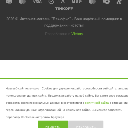
2026 © Интернет-магазин "Бэк-офис" - Ваш надёжный помощник в
поддержании чистоты!
Разработано в
Victory
Наш веб-сайт использует Cookies для улучшения работоспособности веб-сайта, анали
использования данных сайта. Продолжая работу на веб-сайте, Вы даете свое согласи
обработку своих персональных данных в соответствии с
Политикой сайта
в отношении
персональных данных, опубликованной на нашем веб-сайте. Вы можете запретить
обработку Cookies в настройках браузера.
ПРИНЯТЬ
ОТКЛОНИТЬ