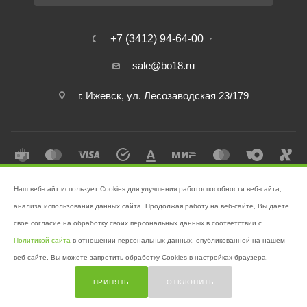
+7 (3412) 94-64-00
sale@bo18.ru
г. Ижевск, ул. Лесозаводская 23/179
Наш веб-сайт использует Cookies для улучшения работоспособности веб-сайта,
2026 © Интернет-магазин "Бэк-офис" - Ваш надёжный помощник в
анализа использования данных сайта. Продолжая работу на веб-сайте, Вы даете
поддержании чистоты!
свое согласие на обработку своих персональных данных в соответствии с
Разработано в
Victory
Политикой сайта
в отношении персональных данных, опубликованной на нашем
веб-сайте. Вы можете запретить обработку Cookies в настройках браузера.
ПРИНЯТЬ
ОТКЛОНИТЬ
В КОРЗИНУ