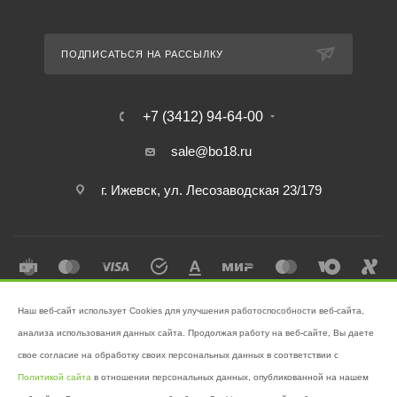
ПОДПИСАТЬСЯ НА РАССЫЛКУ
+7 (3412) 94-64-00
sale@bo18.ru
г. Ижевск, ул. Лесозаводская 23/179
Наш веб-сайт использует Cookies для улучшения работоспособности веб-сайта,
2026 © Интернет-магазин "Бэк-офис" - Ваш надёжный помощник в
анализа использования данных сайта. Продолжая работу на веб-сайте, Вы даете
поддержании чистоты!
свое согласие на обработку своих персональных данных в соответствии с
Разработано в
Victory
Политикой сайта
в отношении персональных данных, опубликованной на нашем