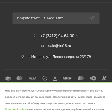
ПОДПИСАТЬСЯ НА РАССЫЛКУ
+7 (3412) 94-64-00
sale@bo18.ru
г. Ижевск, ул. Лесозаводская 23/179
Наш веб-сайт использует Cookies для улучшения работоспособности веб-сайта,
2026 © Интернет-магазин "Бэк-офис" - Ваш надёжный помощник в
анализа использования данных сайта. Продолжая работу на веб-сайте, Вы даете
поддержании чистоты!
свое согласие на обработку своих персональных данных в соответствии с
Разработано в
Victory
Политикой сайта
в отношении персональных данных, опубликованной на нашем