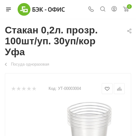
0
Стакан 0,2л. прозр.
100шт/уп. 30уп/кор
Уфа
Посуда одноразовая
Код:
УТ-00003004