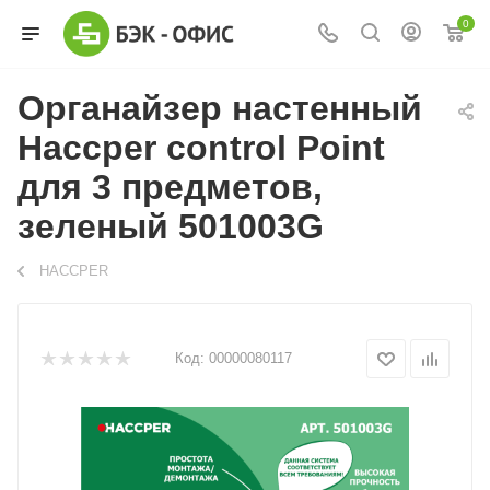
0
Органайзер настенный
Haccper control Point
для 3 предметов,
зеленый 501003G
HACCPER
Код:
00000080117