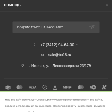
ПОМОЩЬ
ПОДПИСАТЬСЯ НА РАССЫЛКУ
+7 (3412) 94-64-00
sale@bo18.ru
г. Ижевск, ул. Лесозаводская 23/179
Наш веб-сайт использует Cookies для улучшения работоспособности веб-сайта,
2026 © Интернет-магазин "Бэк-офис" - Ваш надёжный помощник в
анализа использования данных сайта. Продолжая работу на веб-сайте, Вы даете
поддержании чистоты!