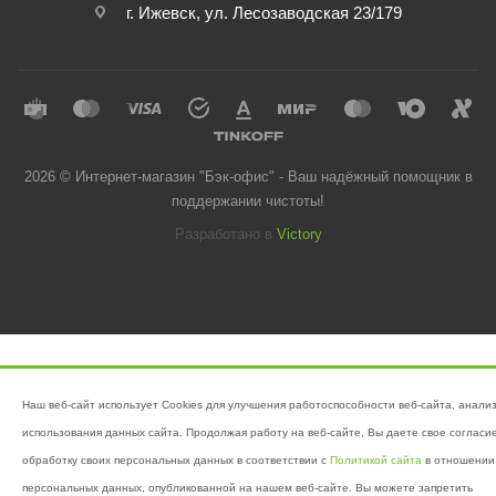
г. Ижевск, ул. Лесозаводская 23/179
2026 © Интернет-магазин "Бэк-офис" - Ваш надёжный помощник в
поддержании чистоты!
Разработано в
Victory
Наш веб-сайт использует Cookies для улучшения работоспособности веб-сайта, анали
использования данных сайта. Продолжая работу на веб-сайте, Вы даете свое согласи
обработку своих персональных данных в соответствии с
Политикой сайта
в отношении
персональных данных, опубликованной на нашем веб-сайте. Вы можете запретить