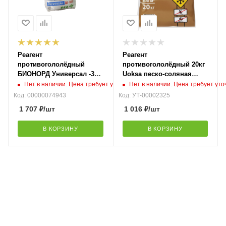
Реагент
Реагент
противогололёдный
противогололёдный 20кг
БИОНОРД Универсал -30С
Uoksa песко-соляная
с биофильн добав и
смесь, мешок
Нет в наличии. Цена требует уточнения
Нет в наличии. Цена требует ут
ингибит корр, 23кг
Код: 00000074943
Код: УТ-00002325
1 707
₽
/шт
1 016
₽
/шт
В КОРЗИНУ
В КОРЗИНУ