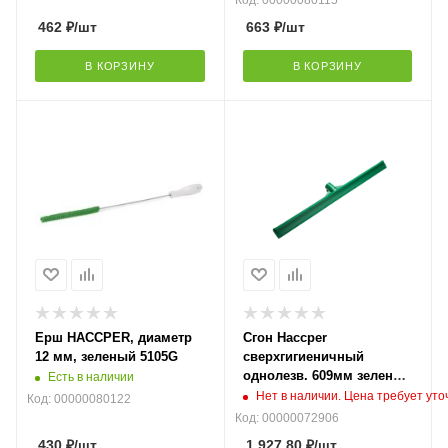
Код: 00000080115
462
₽
/шт
663
₽
/шт
В КОРЗИНУ
В КОРЗИНУ
Ерш HACCPER, диаметр
Сгон Haccper
12 мм, зеленый 5105G
сверхгигиеничный
однолезв. 609мм зеленый
Есть в наличии
9960G
Нет в наличии. Цена требует ут
Код: 00000080122
Код: 00000072906
430
₽
/шт
1 927.80
₽
/шт