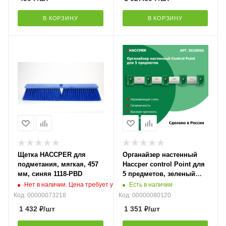
В КОРЗИНУ
В КОРЗИНУ
Щетка HACCPER для
Органайзер настенный
подметания, мягкая, 457
Haccper control Point для
мм, синяя 1118-PВD
5 предметов, зеленый
501005G
Нет в наличии. Цена требует уточнения
Есть в наличии
Код: 00000073218
Код: 00000080120
1 432
₽
/шт
1 351
₽
/шт