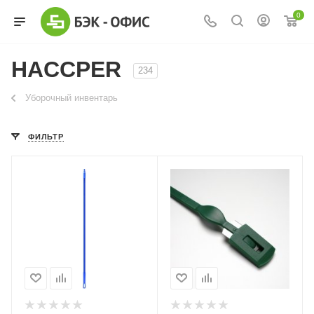
0
HACCPER
234
Уборочный инвентарь
ФИЛЬТР