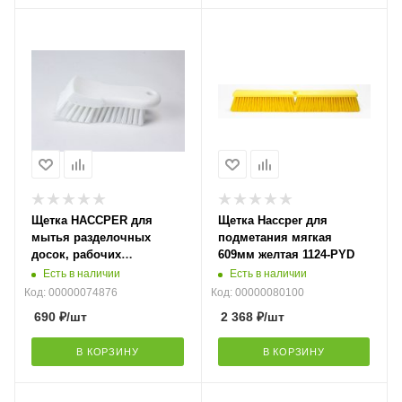
Щетка HACCPER для
Щетка Haccper для
мытья разделочных
подметания мягкая
досок, рабочих
609мм желтая 1124-PYD
поверхностей, жесткая,
Есть в наличии
Есть в наличии
153 мм, белая 4302W
Код: 00000074876
Код: 00000080100
690
₽
/шт
2 368
₽
/шт
В КОРЗИНУ
В КОРЗИНУ