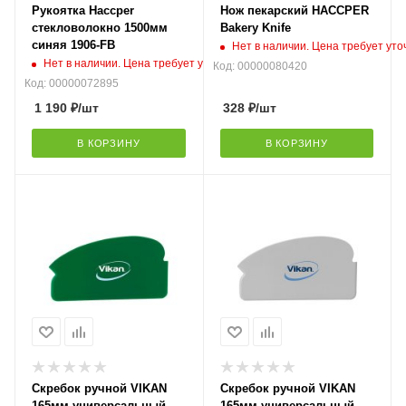
Рукоятка Haccper
Нож пекарский HACCPER
стекловолокно 1500мм
Bakery Knife
синяя 1906-FB
Нет в наличии. Цена требует ут
Нет в наличии. Цена требует уточнения
Код: 00000080420
Код: 00000072895
1 190
₽
/шт
328
₽
/шт
В КОРЗИНУ
В КОРЗИНУ
Скребок ручной VIKAN
Скребок ручной VIKAN
165мм универсальный,
165мм универсальный,