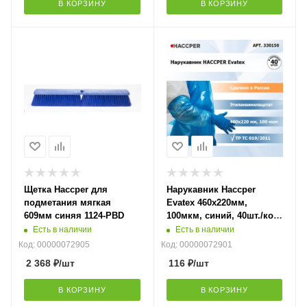
В КОРЗИНУ
В КОРЗИНУ
Щетка Haccper для
Нарукавник Haccper
подметания мягкая
Evatex 460х220мм,
609мм синяя 1124-PВD
100мкм, синий, 40шт./кор
330150
Есть в наличии
Есть в наличии
Код: 00000072905
Код: 00000072901
2 368
₽
/шт
116
₽
/шт
В КОРЗИНУ
В КОРЗИНУ