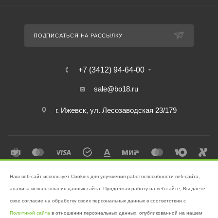
ПОДПИСАТЬСЯ НА РАССЫЛКУ
+7 (3412) 94-64-00
sale@bo18.ru
г. Ижевск, ул. Лесозаводская 23/179
Наш веб-сайт использует Cookies для улучшения работоспособности веб-сайта,
2026 © Интернет-магазин "Бэк-офис" - Ваш надёжный помощник в
анализа использования данных сайта. Продолжая работу на веб-сайте, Вы даете
поддержании чистоты!
свое согласие на обработку своих персональных данных в соответствии с
Разработано в
Victory
Политикой сайта
в отношении персональных данных, опубликованной на нашем