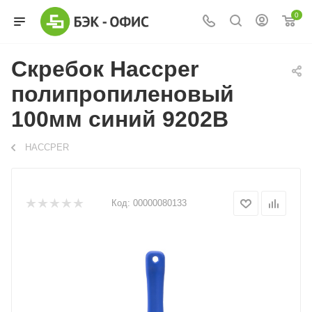
0
Скребок Haccper
полипропиленовый
100мм синий 9202B
HACCPER
Код:
00000080133