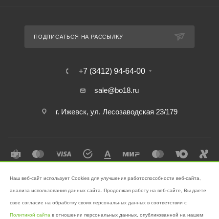
ПОДПИСАТЬСЯ НА РАССЫЛКУ
+7 (3412) 94-64-00
sale@bo18.ru
г. Ижевск, ул. Лесозаводская 23/179
Наш веб-сайт использует Cookies для улучшения работоспособности веб-сайта,
2026 © Интернет-магазин "Бэк-офис" - Ваш надёжный помощник в
анализа использования данных сайта. Продолжая работу на веб-сайте, Вы даете
поддержании чистоты!
свое согласие на обработку своих персональных данных в соответствии с
Разработано в
Victory
Политикой сайта
в отношении персональных данных, опубликованной на нашем