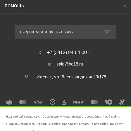
ПОМОЩЬ
ПОДПИСАТЬСЯ НА РАССЫЛКУ
+7 (3412) 94-64-00
sale@bo18.ru
г. Ижевск, ул. Лесозаводская 23/179
Наш веб-сайт использует Cookies для улучшения работоспособности веб-сайта,
2026 © Интернет-магазин "Бэк-офис" - Ваш надёжный помощник в
анализа использования данных сайта. Продолжая работу на веб-сайте, Вы даете
поддержании чистоты!